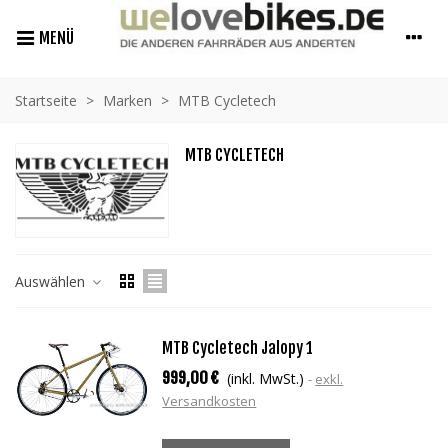
MENÜ
Startseite
>
Marken
>
MTB Cycletech
MTB CYCLETECH
Auswählen
MTB Cycletech Jalopy 1
999,00 €
(inkl. MwSt.)
exkl.
Versandkosten