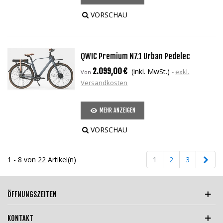
VORSCHAU
QWIC Premium N7.1 Urban Pedelec
2.099,00 €
(inkl. MwSt.)
exkl.
Von
Versandkosten
MEHR ANZEIGEN
VORSCHAU
Weit
1 - 8 von 22 Artikel(n)
1
2
3
ÖFFNUNGSZEITEN
KONTAKT