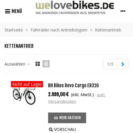
MENÜ
Startseite
>
Fahrräder nach Antriebstypen
>
Kettenantrieb
KETTENANTRIEB
Weit
Auswählen
1/3
Nicht auf Lager
BH Bikes Revo Cargo ER316
2.999,00 €
(inkl. MwSt.)
exkl.
Versandkosten
MEHR ANZEIGEN
VORSCHAU