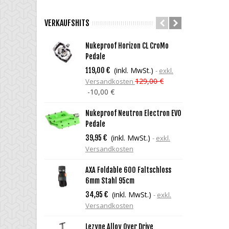
VERKAUFSHITS
Nukeproof Horizon CL CroMo
C
Pedale
G
(inkl. MwSt.)
119,00 €
exkl.
6
129,00 €
Versandkosten
V
-10,00 €
H
Nukeproof Neutron Electron EVO
V
Pedale
V
(inkl. MwSt.)
39,95 €
exkl.
Versandkosten
C
1
AXA Foldable 600 Faltschloss
V
6mm Stahl 95cm
(inkl. MwSt.)
34,95 €
exkl.
C
Versandkosten
5
V
Lezyne Alloy Over Drive