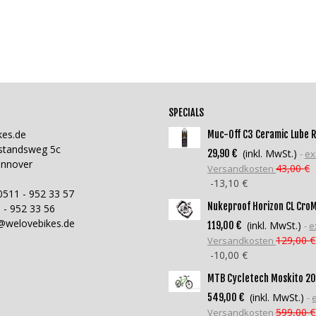
SPECIALS
kes.de
Muc-Off C3 Ceramic Lube Ref
standsweg 5c
(inkl. MwSt.)
29,90 €
ex
annover
43,00 €
Versandkosten
-13,10 €
0511 - 952 33 57
Nukeproof Horizon CL Cro
 - 952 33 56
@welovebikes.de
(inkl. MwSt.)
119,00 €
e
129,00 €
Versandkosten
-10,00 €
MTB Cycletech Moskito 20
(inkl. MwSt.)
549,00 €
e
599,00 €
Versandkosten